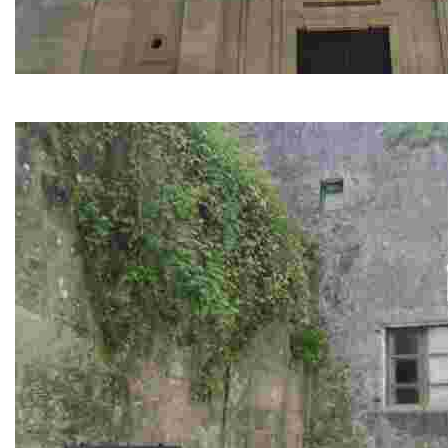
Parada: Río Sar. Igrexa de Santiago
Con el rumbo en la estrella Polar y a las espaldas el cariñoso 