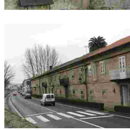
Parada: Casa de Nicasio Pajares
Antes, el Cuco y el vagabundo hablaron del señor Don Nicasio 