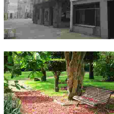
Parada: Taberna do Cuco
Pues sí, señor caminante, que ante él estáis, y para que veái