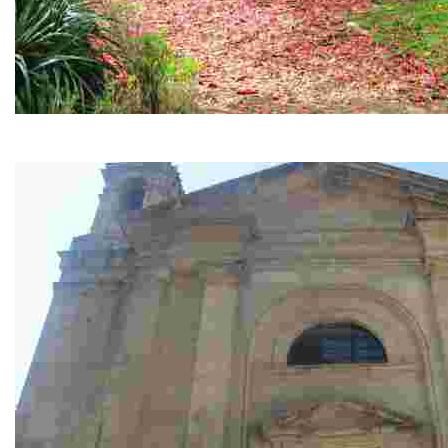
Parada: Xardín botánico
“… Padrón, villa cuyo jardín es tan hermoso que el gobierno l