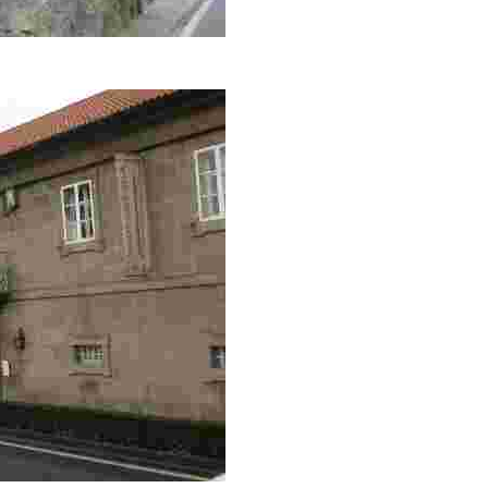
Pajares, novelista padrones y conquistador del trópico, autor de 