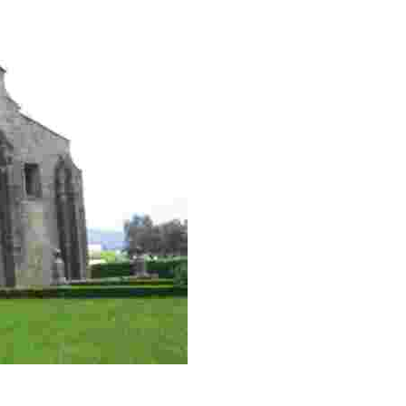
 Santa María la Mayor de Adina, donde en tiempos idos fue ...