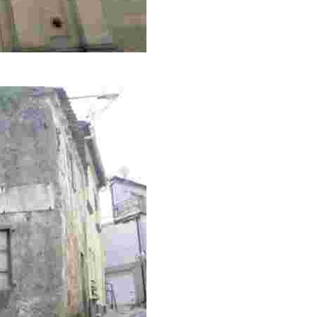
y cauteloso paisaje de las Rías Bajas, el vagabundo, que va en son