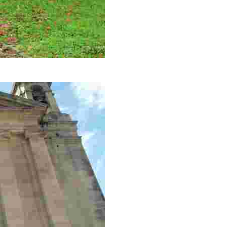
o declaró monumento nacional.” Camilo José Cela. La rosa.