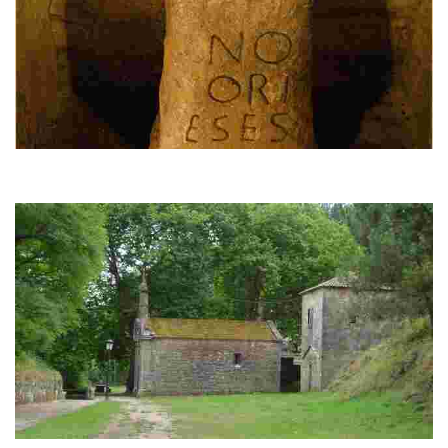
El Pedrón
Altar romano donde, según la tradición jacobea, fue amarrada la barca con
los restos del Apóstol.
Santiaguiño do Monte