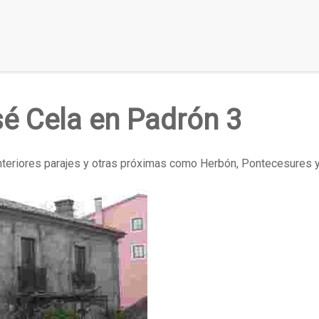
sé Cela en Padrón 3
anteriores parajes y otras próximas como Herbón, Pontecesures y