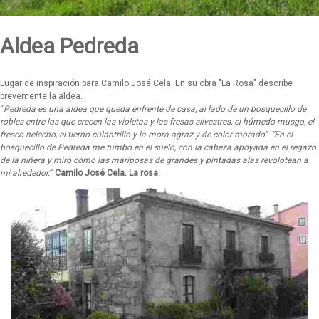
Aldea Pedreda
Lugar de inspiración para Camilo José Cela. En su obra "La Rosa" describe
brevemente la aldea.
“
Pedreda es una aldea que queda enfrente de casa, al lado de un bosquecillo de
robles entre los que crecen las violetas y las fresas silvestres, el húmedo musgo, el
fresco helecho, el tierno culantrillo y la mora agraz y de color morado”. “En el
bosquecillo de Pedreda me tumbo en el suelo, con la cabeza apoyada en el regazo
de la niñera y miro cómo las mariposas de grandes y pintadas alas revolotean a
mi alrededor.
”
Camilo José Cela. La rosa.