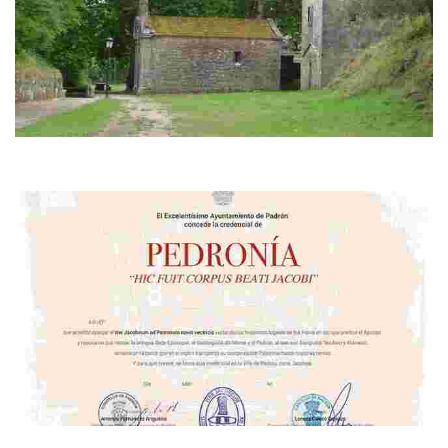
Santiaguiño do Monte
Santuario paleocristiano (s.III a C.) identificado pola tradición xacobea
como o lugar de predicación do Apóstolo
Camiño da Pedronía