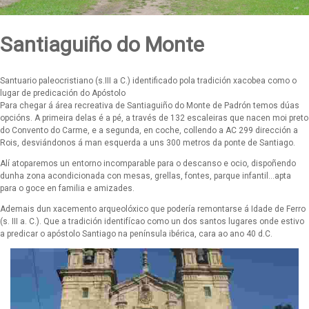
Santiaguiño do Monte
Santuario paleocristiano (s.III a C.) identificado pola tradición xacobea como o
lugar de predicación do Apóstolo
Para chegar á área recreativa de Santiaguiño do Monte de Padrón temos dúas
opcións. A primeira delas é a pé, a través de 132 escaleiras que nacen moi preto
do Convento do Carme, e a segunda, en coche, collendo a AC 299 dirección a
Rois, desviándonos á man esquerda a uns 300 metros da ponte de Santiago.
Alí atoparemos un entorno incomparable para o descanso e ocio, dispoñendo
dunha zona acondicionada con mesas, grellas, fontes, parque infantil…apta
para o goce en familia e amizades.
Ademais dun xacemento arqueolóxico que podería remontarse á Idade de Ferro
(s. III a. C.). Que a tradición identifícao como un dos santos lugares onde estivo
a predicar o apóstolo Santiago na península ibérica, cara ao ano 40 d.C.