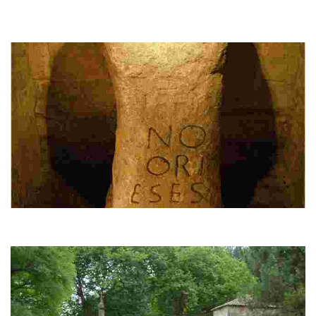
A Igrexa de Santa María a Maior de Iria Flavia é unha das igrexas máis
antigas de Galicia e está considerado o primeiro templo mariano do
mundo.
O Pedrón
Ara romana, onde segundo a tradición xacobea, foi amarrada a barca cos
restos do Apóstolo.