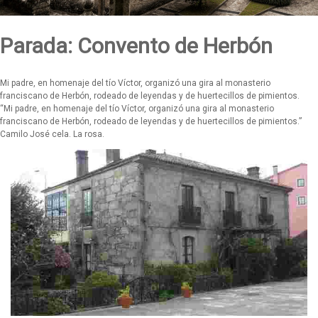
Parada: Convento de Herbón
Mi padre, en homenaje del tío Víctor, organizó una gira al monasterio
franciscano de Herbón, rodeado de leyendas y de huertecillos de pimientos.
“Mi padre, en homenaje del tío Víctor, organizó una gira al monasterio
franciscano de Herbón, rodeado de leyendas y de huertecillos de pimientos.”
Camilo José cela. La rosa.