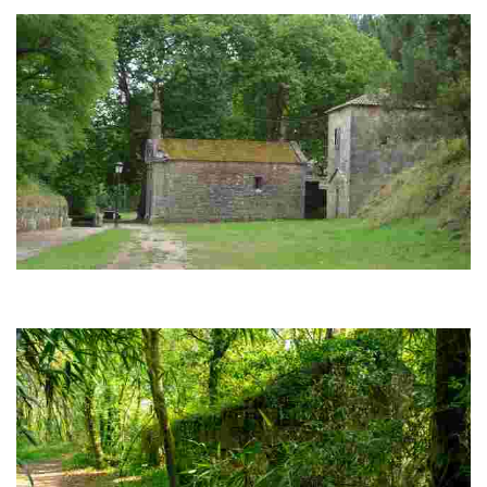
María
Santiaguiño do Monte
Santuario paleocristiano (s.III a C.) identificado pola tradición xacobea
como o lugar de predicación do Apóstolo