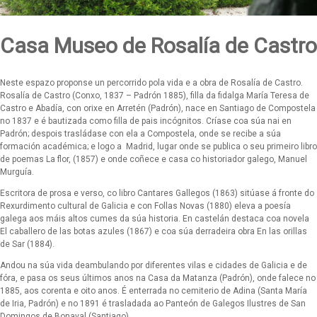
Casa Museo de Rosalía de Castro
Neste espazo proponse un percorrido pola vida e a obra de Rosalía de Castro.
Rosalía de Castro (Conxo, 1837 – Padrón 1885), filla da fidalga María Teresa de
Castro e Abadía, con orixe en Arretén (Padrón), nace en Santiago de Compostela
no 1837 e é bautizada como filla de pais incógnitos. Críase coa súa nai en
Padrón; despois trasládase con ela a Compostela, onde se recibe a súa
formación académica; e logo a Madrid, lugar onde se publica o seu primeiro libro
de poemas La flor, (1857) e onde coñece e casa co historiador galego, Manuel
Murguía.
Escritora de prosa e verso, co libro Cantares Gallegos (1863) sitúase á fronte do
Rexurdimento cultural de Galicia e con Follas Novas (1880) eleva a poesía
galega aos máis altos cumes da súa historia. En castelán destaca coa novela
El caballero de las botas azules (1867) e coa súa derradeira obra En las orillas
de Sar (1884).
Andou na súa vida deambulando por diferentes vilas e cidades de Galicia e de
fóra, e pasa os seus últimos anos na Casa da Matanza (Padrón), onde falece no
1885, aos corenta e oito anos. É enterrada no cemiterio de Adina (Santa María
de Iria, Padrón) e no 1891 é trasladada ao Panteón de Galegos Ilustres de San
Domingos de Bonaval (Santiago).