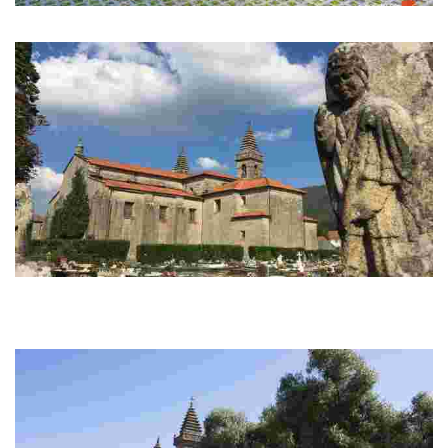
Praia fluvial de Seira
A praia fluvial de Seira é un dos sinónimos do verán no val do Sar.
Igrexa de Santa María a Maior de Iria Flavia
A Igrexa de Santa María a Maior de Iria Flavia é unha das igrexas máis
antigas de Galicia e está considerado o primeiro templo mariano do
mundo.